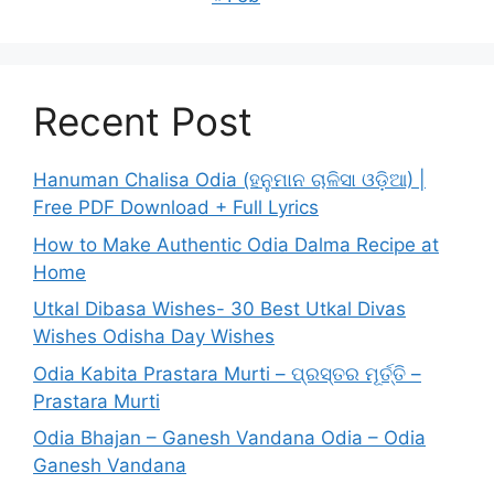
Recent Post
Hanuman Chalisa Odia (ହନୁମାନ ଚାଳିସା ଓଡ଼ିଆ) |
Free PDF Download + Full Lyrics
How to Make Authentic Odia Dalma Recipe at
Home
Utkal Dibasa Wishes- 30 Best Utkal Divas
Wishes Odisha Day Wishes
Odia Kabita Prastara Murti – ପ୍ରସ୍ତର ମୂର୍ତ୍ତି –
Prastara Murti
Odia Bhajan – Ganesh Vandana Odia – Odia
Ganesh Vandana