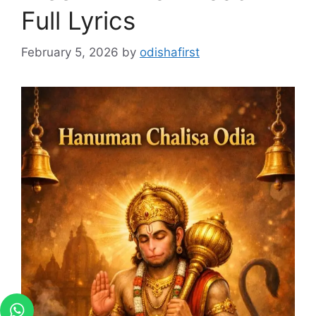
Full Lyrics
February 5, 2026
by
odishafirst