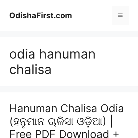
Skip
to
OdishaFirst.com
Menu
content
odia hanuman
chalisa
Hanuman Chalisa Odia
(ହନୁମାନ ଚାଳିସା ଓଡ଼ିଆ) |
Free PDF Download +