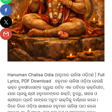
Hanuman Chalisa Odia (ହନୁମାନ ଚାଳିସା ଓଡ଼ିଆ) | Full
Lyrics, PDF Download ହନୁମାନ ଚାଳିସା ଓଡ଼ିଆ ହେଉଛି
ଭକ୍ତ ତୁଳସୀଦାସଙ୍କ ଦ୍ୱାରା ରଚିତ ଏକ ପବିତ୍ର ଭକ୍ତିଗୀତ,
ଯାହା ପ୍ରଭୁ ଶ୍ରୀ ହନୁମାନଙ୍କର ଶକ୍ତି, ବୁଦ୍ଧି, ସାହସ ଓ
ଶ୍ରୀରାମ ପ୍ରତି ତାଙ୍କର ଅଟୁଟ ଭକ୍ତିକୁ ବର୍ଣ୍ଣନା କରେ।
ଦିନେ ଦିନେ ଓଡ଼ିଆ ଭାଷାରେ ହନୁମାନ ଚାଳିସା ପାଠ କଲେ