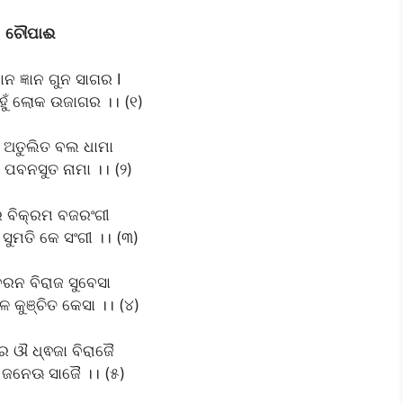
ଚୌପାଈ
ନ ଜ୍ଞାନ ଗୁନ ସାଗର I
ହୁଁ ଲୋକ ଉଜାଗର ।। (୧)
ତ ଅତୁଲିତ ବଲ ଧାମା
 ପବନସୁତ ନାମା ।। (୨)
 ବିକ୍ରମ ବଜରଂଗୀ
 ସୁମତି କେ ସଂଗୀ ।। (୩)
ରନ ବିରାଜ ସୁବେସା
 କୁଞ୍ଚିତ କେସା ।। (୪)
ର ଔ ଧ୍ଵଜା ବିରାଜୈ
ଜ ଜନେଊ ସାଜୈ ।। (୫)