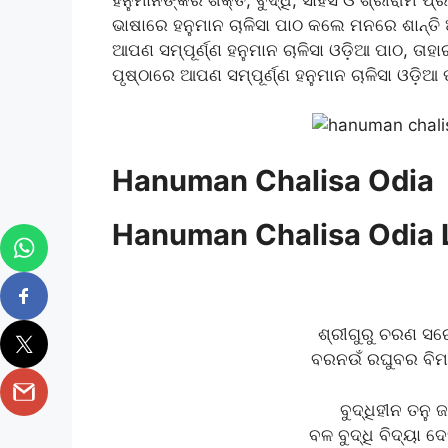
ଭାଷାରେ ହନୁମାନ ଚାଳିସା ପାଠ କଲେ ମନରେ ଶାନ୍ତି 
ଆପଣ ସମ୍ପୂର୍ଣ୍ଣ ହନୁମାନ ଚାଳିସା ଓଡ଼ିଆ ପାଠ, ତାହ
ପୃଷ୍ଠାରେ ଆପଣ ସମ୍ପୂର୍ଣ୍ଣ ହନୁମାନ ଚାଳିସା ଓଡ଼ି
Hanuman Chalisa Odia
Hanuman Chalisa Odia Lyr
ଶ୍ରୀଗୁରୁ ଚରଣ ସରୋ
ବରନଉଁ ରଘୁବର ବିମ
ବୁଦ୍ଧିହୀନ ତନୁ
ବଳ ବୁଦ୍ଧି ବିଦ୍ୟା ଦ