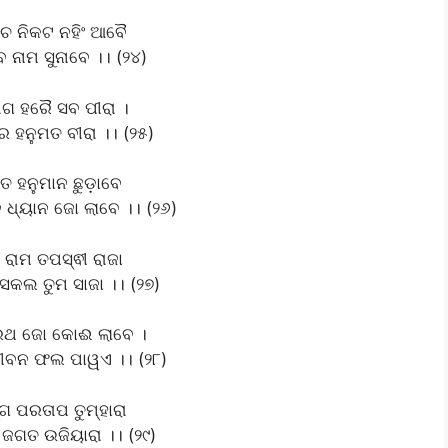
ାଚ ନିକଟ ନହିଂ ଆବୈ
 ନାମ ସୁନାବେ ।। (୨୪)
ଗ ହରୈ ସବ ପୀରା ।
 ହନୁମତ ବୀରା ।। (୨୫)
େ ହନୁମାନ ଛୁଡ଼ାବେ
ଧ୍ୟାନ ଜୋ ଲାବେ ।। (୨୬)
ରାମ ତପସ୍ଵୀ ରାଜା
ସକଲ ତୁମ ସାଜା ।। (୨୭)
ଥ ଜୋ କୋଈ ଲାବେ ।
ୀବନ ଫଲ ପାୱଏ ।। (୨୮)
ଗ ପରତାପ ତୁମ୍‌ହାରା
 ଜଗତ ଉଜିୟାରା ।। (୨୯)