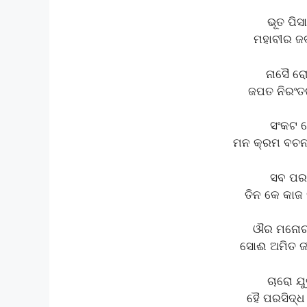
ଭୂତ ପିସ
ମହାବୀର ଜବ
ନାସୈ ରୋ
ଜପତ ନିରଂତର
ସଂକଟ ତ
ମନ କ୍ରମ ବଚନ 
ସବ ପର 
ତିନ କେ କାଜ 
ଔର ମନୋର
ସୋଈ ଅମିତ ଜ
ଚାରୋ ଯୁ
ହୈ ପରସିଦ୍ଧ