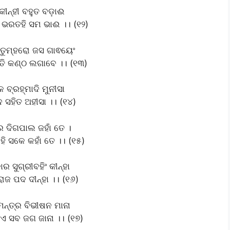
କୀନ୍‌ହୀ ବହୁତ ବଡ଼ାଈ
 ଭରତହି ସମ ଭାଈ ।। (୧୨)
ୁମ୍‌ହରୋ ଜସ ଗାଵୟେଂ
ତି କଣ୍ଠ ଲଗାବେ ।। (୧୩)
 ବ୍ରହ୍ମାଦି ମୁନୀସା
 ସହିତ ଅହୀସା ।। (୧୪)
 ଦିଗପାଲ ଜହାଁ ତେ ।
ି ସକେ କହାଁ ତେ ।। (୧୫)
 ସୁଗ୍ରୀବହିଂ କୀନ୍ହା
ାଜ ପଦ ଦୀନ୍ହା ।। (୧୬)
ମନ୍ତ୍ର ବିଭୀଷନ ମାନା
 ସବ ଜଗ ଜାନା ।। (୧୭)