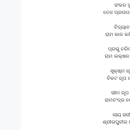
ସଂକର 
ତେଜ ପ୍ରତାପ
ବିଦ୍ୟାବ
ରାମ କାଜ କର
ପ୍ରଭୁ ଚରି
ରାମ ଲକ୍ଷନ 
ସୂକ୍ଷ୍ମ ର
ବିକଟ ରୂପ ଧ
ଭୀମ ରୂପ 
ରାମଚଂଦ୍ର କ
ଲାୟ ସଜ
ଶ୍ରୀରଘୁବୀର 