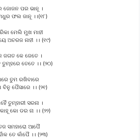
ର ଜୋଜନ ପର ଭାନୂ ।
 ମଧୁର ଫଲ ଜାନୂ ।।(୧୮)
୍ରିକା ମେଲି ମୁଖ ମାହୀ
ୟେ ଅଚରଜ ନାହୀ ।। (୧୯)
କାଜ ଜଗତ କେ ଜେତେ ।
 ତୁମ୍‌ହରେ ତେତେ ।। (୨୦)
ଆରେ ତୁମ ରଖିବାରେ
 ବିନୁ ପୈସାରେ ।। (୨୧)
ୈ ତୁମ୍‌ହାରୀ ସରନା ।
କାହୂ କୋ ଡର ନା ।। (୨୨)
େଜ ସମହାରୋ ଆପୈ
ାଁକ ତେ କାଁପୈ ।। (୨୩)