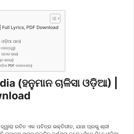
 | Full Lyrics, PDF Download
 ଓଡ଼ିଆ ପାଠ)
 ମହତ୍ତ୍ୱ)
ା ପାଠର ଲାଭ)
ଷ୍ଠ ସମୟ)
 ଓଡ଼ିଆ PDF ଡାଉନଲୋଡ୍)
 (ହନୁମାନ ଚାଳିସା ଓଡ଼ିଆ) |
wnload
ଦ୍ୱାରା ରଚିତ ଏକ ପବିତ୍ର ଭକ୍ତିଗୀତ, ଯାହା ପ୍ରଭୁ ଶ୍ରୀ
ତି ତାଙ୍କର ଅଟୁଟ ଭକ୍ତିକୁ ବର୍ଣ୍ଣନା କରେ। ଦିନେ ଦିନେ ଓଡ଼ିଆ