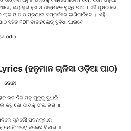
ଆସେ, ଭୟ ଦୂର ହୁଏ ଓ ଆତ୍ମବଳ ବୃଦ୍ଧି ପାଏ । ଏହି ପୃଷ୍ଠାରେ
ାର ଲାଭ ଓ ପାଠ ପ୍ରଣାଳୀ ସମ୍ପର୍କରେ ଜାଣିପାରିବେ । ଏହି
ଆ ପାଠ ସହିତ PDF ଡାଉନଲୋଡ୍ ସୁବିଧା ପାଇବେ
ics (ହନୁମାନ ଚାଳିସା ଓଡ଼ିଆ ପାଠ)
ଦୋହା
ଜ ରଜ ନିଜ ମନୁ ମୁକୁରୁ ସୁଧାରି
ଲ ଜସୁ ଜୋ ଦାୟକୁ ଫଲ ଚାରି ॥
 ଜାନିକେ ସୁମିରୌ ପବନକୁମାର
େହୁ ମୋହିଂ ହରହୁ କଲେସ ବିକାର ॥