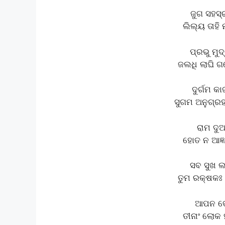
ଜୁଗ ସହସ୍
ଲିଲ୍ୟ ତାହି
ପ୍ରଭୁ ମୁଦ
ଜଲଧି ଲାଘି ଗ
ଦୁର୍ଗମ 
ସୁଗମ ଅନୁଗ୍ରହ
ରାମ ଦୁ
ହୋତ ନ ଆଜ୍ଞା
ସବ ସୁଖ ଲହ
ତୁମ ରକ୍ଷକଃ 
ଆପନ ତ
ତୀନାଂ ଲୋକ ହ