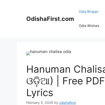
Skip
to
Odia Bhajan
content
OdishaFirst.com
Odia Wishes
Hanuman Chalisa 
ଓଡ଼ିଆ) | Free PD
Lyrics
February 5, 2026
by
odishafirst