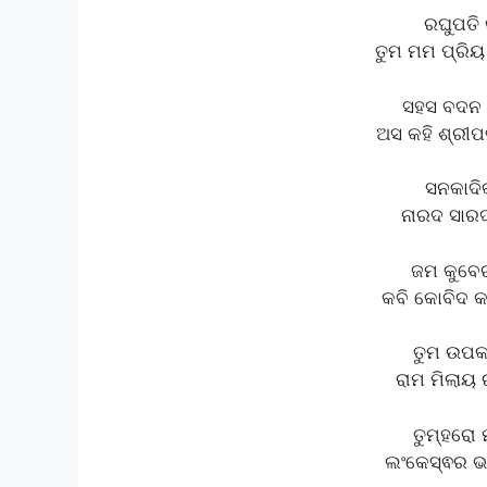
ରଘୁପତି 
ତୁମ ମମ ପ୍ରିୟ
ସହସ ବଦନ ତ
ଅସ କହି ଶ୍ରୀପ
ସନକାଦିକ
ନାରଦ ସାରଦ
ଜମ କୁବେର
କବି କୋବିଦ କହ
ତୁମ ଉପକାର
ରାମ ମିଲାୟ ର
ତୁମ୍‌ହରୋ 
ଲଂକେସ୍ଵର ଭଏ