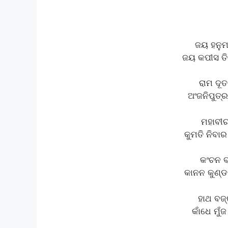
ଜୟ ହନୁମା
ଜୟ କପୀସ ତି
ରାମ ଦୂ
ଅଂଜନିପୁତ୍ର
ମହାବୀର
କୁମତି ନିବାର
କଂଚନ ବ
କାନନ କୁଣ୍ଡଳ
ହାଥ ବଜ୍
କାଁଧେ ମୁଁ