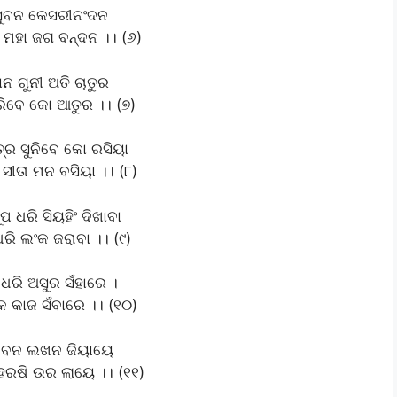
ସୁବନ କେସରୀନଂଦନ
 ମହା ଜଗ ବନ୍ଦନ ।। (୬)
ାନ ଗୁନୀ ଅତି ଚାତୁର
ିବେ କୋ ଆତୁର ।। (୭)
ତ୍ର ସୁନିବେ କୋ ରସିୟା
ସୀତା ମନ ବସିୟା ।। (୮)
ୂପ ଧରି ସିୟହିଂ ଦିଖାବା
ରି ଲଂକ ଜରାବା ।। (୯)
ଧରି ଅସୁର ସଁହାରେ ।
େ କାଜ ସଁବାରେ ।। (୧୦)
ୀବନ ଲଖନ ଜିୟାୟେ
ହରଷି ଉର ଲାୟେ ।। (୧୧)