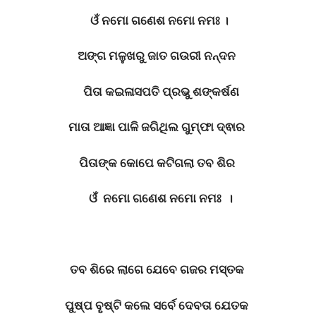
ଓଁ
ନମୋ
ଗଣେଶ
ନମୋ
ନମଃ
।
ଅଙ୍ଗ
ମଳୁଖରୁ
ଜାତ
ଗଉରୀ
ନନ୍ଦନ
ପିତା
କଇଳାସପତି
ପ୍ରଭୁ
ଶଙ୍କର୍ଷଣ
ମାତା
ଆଜ୍ଞା
ପାଳି
ଜଗିଥିଲ
ଗୁମ୍ଫା
ଦ୍ଵାର
ପିତାଙ୍କ
କୋପେ
କଟିଗଲା
ତବ
ଶିର
ଓଁ
ନମୋ
ଗଣେଶ
ନମୋ
ନମଃ
।
ତବ
ଶିରେ
ଲାଗେ
ଯେବେ
ଗଜର
ମସ୍ତକ
ପୁଷ୍ପ
ବୄଷ୍ଟି
କଲେ
ସର୍ବେ
ଦେବତା
ଯେତକ