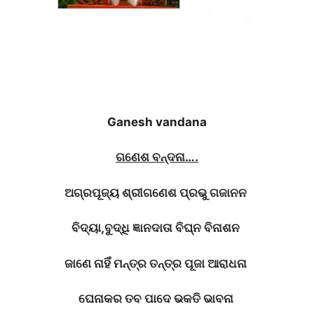
Ganesh vandana
ଗଣେଶ
ବନ୍ଦନା
….
ଅଗ୍ରପୂଜ୍ୟ
ଶ୍ରୀଗଣେଶ
ପ୍ରଭୁ
ଗଜାନନ
ବିଦ୍ୟା
,
ବୁଦ୍ଧି
ଜ୍ଞାନଦାତା
ବିଘ୍ନ
ବିନାଶନ
ଜାଣେ
ନାହିଁ
ମନ୍ତ୍ର
ତନ୍ତ୍ର
ପୂଜା
ଆରାଧନା
ଘେନାକର
ତବ
ପାଦେ
ଭକତି
ଭାବନା