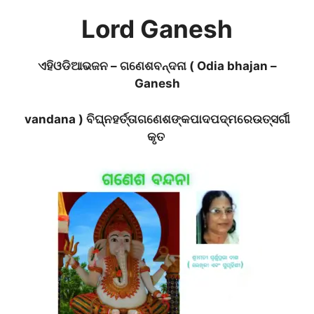
Lord Ganesh
ଏହି
ଓଡିଆ
ଭଜନ
–
ଗଣେଶ
ବନ୍ଦନା
(
Odia bhajan –
Ganesh
vandana
)
ବିଘ୍ନହର୍ତ୍ତା
ଗଣେଶ
ଙ୍କ
ପାଦ
ପଦ୍ମ
ରେ
ଉତ୍ସର୍ଗୀ
କୃତ