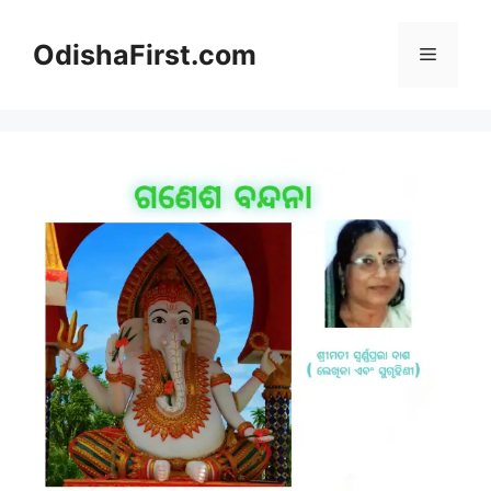
Skip
to
OdishaFirst.com
Menu
content