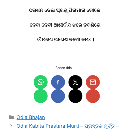
ଦରଶନ
ଦେଲ
ପ୍ରଭୁ
ପିତାମାତା
କୋଳେ
ଦେବା
ଦେବୀ
ଆଶୀର୍ବାଦ
ଝରେ
ତବଶିରେ
ଓଁ
ନମୋ
ଗଣେଶ
ନମୋ
ନମଃ
।
Share this…
Categories
Odia Bhajan
Odia Kabita Prastara Murti – ପ୍ରସ୍ତର ମୂର୍ତ୍ତି –